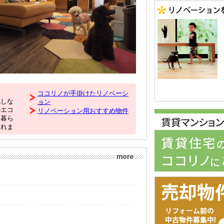
。
ココリノが手掛けたリノベーシ
残しな
ョン
のエコ
リノベーション用おすすめ物件
な暮ら
されま